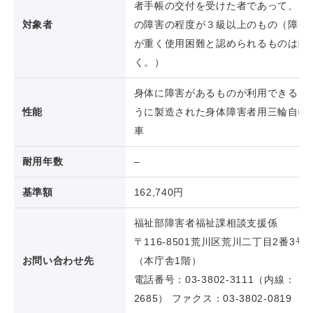
者手帳の交付を受けた者であって、そ
対象者
の障害の程度が３級以上のもの（障害
が重く使用困難と認められるものは除
く。）
身体に障害があるものが利用できるよ
性能
うに製造された身体障害者用三輪自転
車
耐用
年数
–
基準額
162,740円
福祉部障害者福祉課相談支援係
〒116-8501荒川区荒川二丁目2番3号
お問い合わせ先
（本庁舎1階）
電話番号：03-3802-3111（内線：
2685） ファクス：03-3802-0819