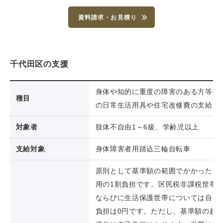
資料請求・お見積り
千代田区の
支援
身体や知的に重度の障害のある方等へ
種目
の日常生活用具や住宅改修費の支給
対象者
肢体不自由1～6級、学齢児以上
支給対象
身体障害者用踏込三輪自転車
原則として基準額の範囲でかかった費
用の1割負担です。区民税非課税世帯
ならびに生活保護世帯については自己
負担は0円です。ただし、基準額の超