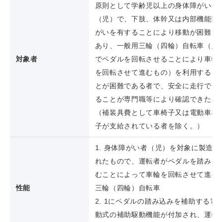
原則として学齢児以上の身体障がい者
（児）で、下肢、体幹又は内部機能障
がいを有することにより移動が困難で
あり、一般用三輪（四輪）自転車（足
対象者
でペダルを回転させることにより車輪
を回転させて進むもの）を利用するこ
とが困難である者で、安全に走行でき
ることが専門職等により確認できた者
（補装具費として車椅子又は電動車椅
子が支給されている者を除く。）
1. 身体障がい者（児）を対象に製造さ
れたもので、運転者がペダルを踏みこ
むことによって車輪を回転させて進む
性能
三輪（四輪）自転車
2. 1にペダルの踏み込みを補助する電
動式の補助駆動機能が付加され、運転